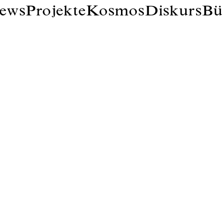
ews
Projekte
Kosmos
Diskurs
Bü