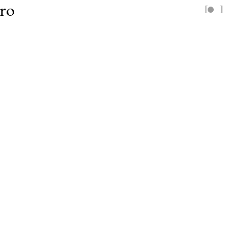
ro
[
]