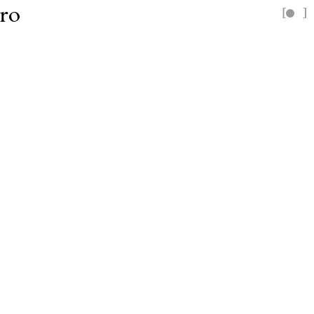
ro
[
]