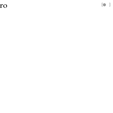
ro
[
]