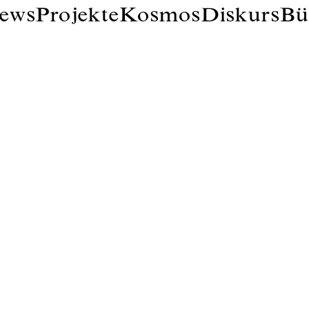
ews
Projekte
Kosmos
Diskurs
Bü