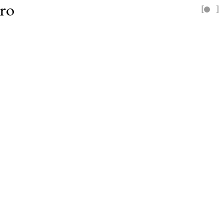
ro
[
]