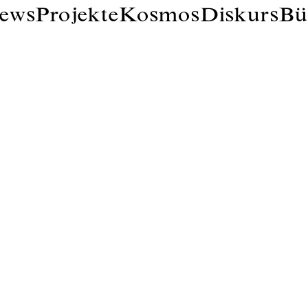
ews
Projekte
Kosmos
Diskurs
Bü